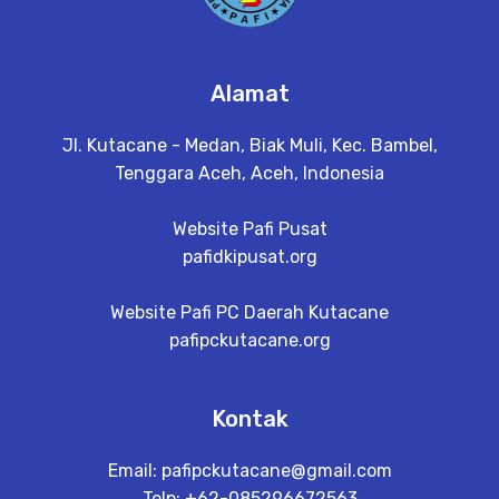
Alamat
Jl. Kutacane - Medan, Biak Muli, Kec. Bambel,
Tenggara Aceh, Aceh, Indonesia
Website Pafi Pusat
pafidkipusat.org
Website Pafi PC Daerah Kutacane
pafipckutacane.org
Kontak
Email:
pafipckutacane@gmail.com
Telp: +62-085296672563