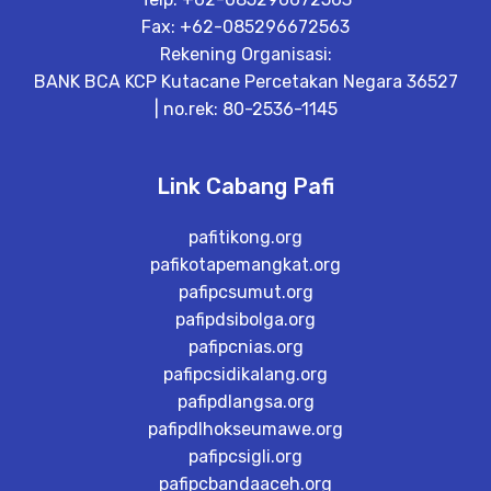
Fax: +62-085296672563
Rekening Organisasi:
BANK BCA KCP Kutacane Percetakan Negara 36527
| no.rek: 80-2536-1145
Link Cabang Pafi
pafitikong.org
pafikotapemangkat.org
pafipcsumut.org
pafipdsibolga.org
pafipcnias.org
pafipcsidikalang.org
pafipdlangsa.org
pafipdlhokseumawe.org
pafipcsigli.org
pafipcbandaaceh.org