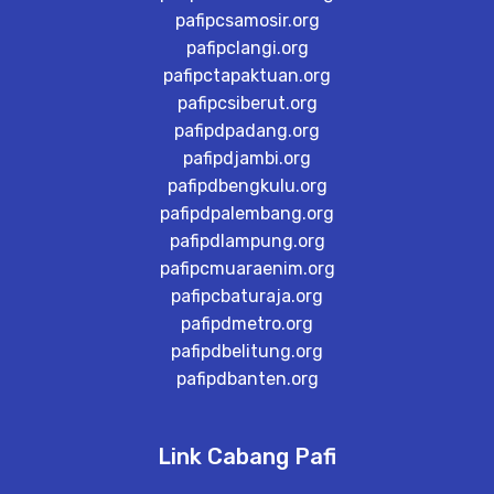
pafipcsamosir.org
pafipclangi.org
pafipctapaktuan.org
pafipcsiberut.org
pafipdpadang.org
pafipdjambi.org
pafipdbengkulu.org
pafipdpalembang.org
pafipdlampung.org
pafipcmuaraenim.org
pafipcbaturaja.org
pafipdmetro.org
pafipdbelitung.org
pafipdbanten.org
Link Cabang Pafi