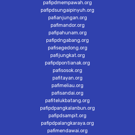
pafipdmempawah.org
pafipdsungaipinyuh.org
pafianjungan.org
pafimandor.org
pafipahunam.org
pafipdngabang.org
pafisegedong.org
pafijungkat.org
pafipdpontianak.org
pafisosok.org
pafitayan.org
pafimeliau.org
pafisandai.org
pafitelukbatang.org
pafipdpangkalanbun.org
pafipdsampit.org
pafipdpalangkaraya.org
pafimendawai.org