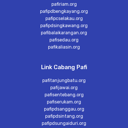
pafiriam.org
pafipdbengkayang.org
pafipcselakau.org
pafipdsingkawang.org
pafibalaikarangan.org
pafisedau.org
pafikaliasin.org
Link Cabang Pafi
pafitanjungbatu.org
pafijawai.org
pafisentebang.org
pafiserukam.org
pafipdsanggau.org
pafipdsintang.org
pafipdsungaiduri.org