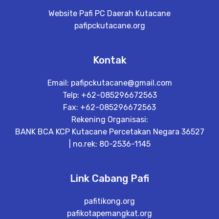
Website Pafi PC Daerah Kutacane
pafipckutacane.org
Kontak
Email:
pafipckutacane@gmail.com
Telp: +62-085296672563
Fax: +62-085296672563
Rekening Organisasi:
BANK BCA KCP Kutacane Percetakan Negara 36527
| no.rek: 80-2536-1145
Link Cabang Pafi
pafitikong.org
pafikotapemangkat.org