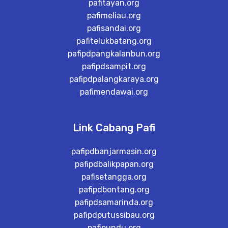
pafitayan.org
pafimeliau.org
pafisandai.org
pafitelukbatang.org
pafipdpangkalanbun.org
pafipdsampit.org
pafipdpalangkaraya.org
pafimendawai.org
Link Cabang Pafi
pafipdbanjarmasin.org
pafipdbalikpapan.org
pafisetangga.org
pafipdbontang.org
pafipdsamarinda.org
pafipdputussibau.org
pafipundu.org